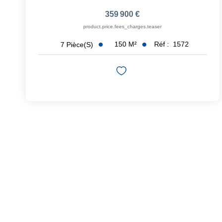
359 900 €
product.price.fees_charges.teaser
150
M²
Réf :
1572
7
Pièce(s)