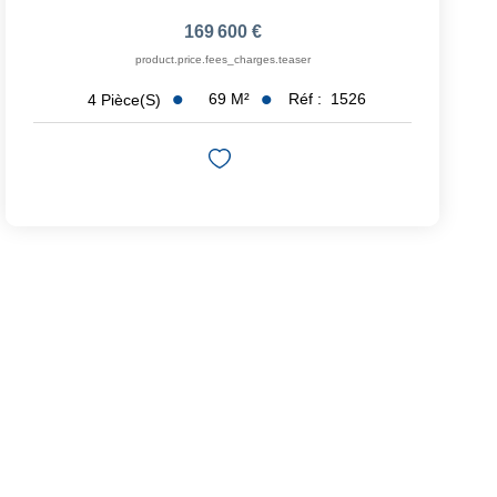
169 600 €
product.price.fees_charges.teaser
69
M²
Réf :
1526
4
Pièce(s)