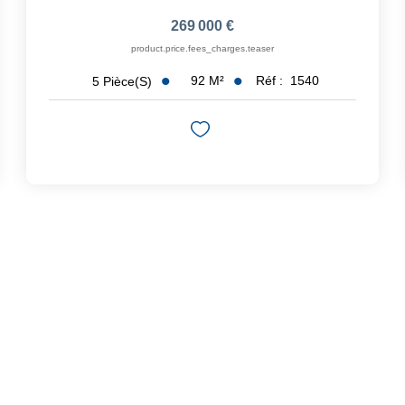
269 000 €
product.price.fees_charges.teaser
92
M²
Réf :
1540
5
Pièce(s)