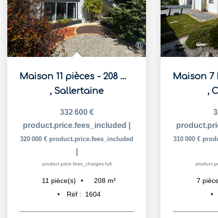
Maison 11 pièces - 208 m² - À seulement 1km des commodités...
,
Sallertaine
,
C
332 600 €
3
product.price.fees_included
|
product.pr
320 000 €
product.price.fees_included
310 000 €
prod
|
product.price.fees_charges.full
product.pr
208
m²
11
pièce(s)
7
pièce
Réf :
1604