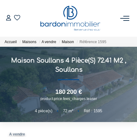
ACHETER
Accueil
Maisons
A vendre
Maison
Référence 1595
ESTIMER
Maison Soullans 4 Pièce(s) 72.41 M2
,
NOTRE AGENCE
Soullans
Qui Sommes-Nous
180 200 €
Notre Équipe
product.price.fees_charges.teaser
Nous Rejoindre
4
pièce(s)
•
72
m²
•
Réf : 1595
CONTACT
A vendre