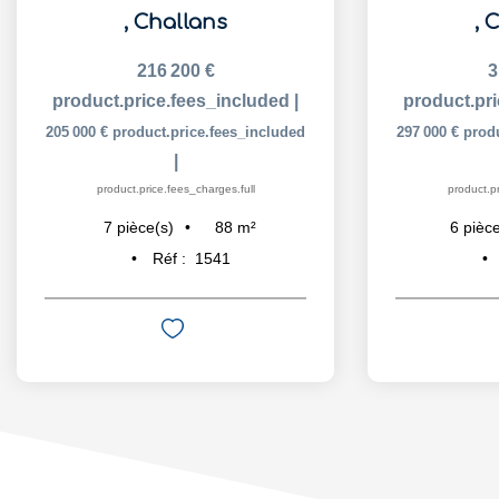
,
Challans
,
C
216 200 €
3
product.price.fees_included
|
product.pr
205 000 €
product.price.fees_included
297 000 €
prod
|
product.price.fees_charges.full
product.pr
88
m²
7
pièce(s)
6
pièce
Réf :
1541