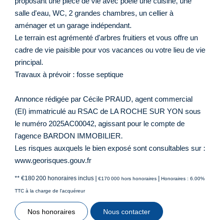
proposant une pièce de vie avec poêle une cuisine, une
salle d'eau, WC, 2 grandes chambres, un cellier à
aménager et un garage indépendant.
Le terrain est agrémenté d'arbres fruitiers et vous offre un
cadre de vie paisible pour vos vacances ou votre lieu de vie
principal.
Travaux à prévoir : fosse septique
Annonce rédigée par Cécile PRAUD, agent commercial
(EI) immatriculé au RSAC de LA ROCHE SUR YON sous
le numéro 2025AC00042, agissant pour le compte de
l'agence BARDON IMMOBILIER.
Les risques auxquels le bien exposé sont consultables sur :
www.georisques.gouv.fr
** €180 200
honoraires inclus
|
|
€170 000
hors honoraires
Honoraires : 6.00%
TTC à la charge de l'acquéreur
Nos honoraires
Nous contacter