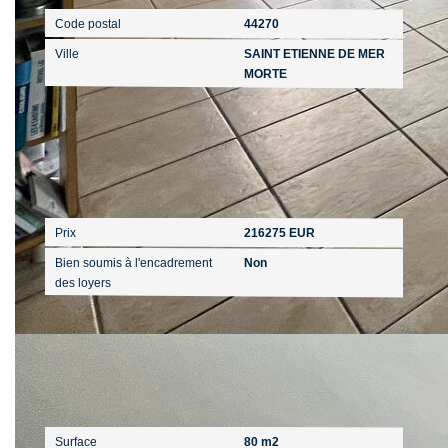
Code postal
44270
Ville
SAINT ETIENNE DE MER
MORTE
Aspects financiers
Prix
216275 EUR
Bien soumis à l'encadrement
Non
des loyers
Surfaces
Surface
80 m2