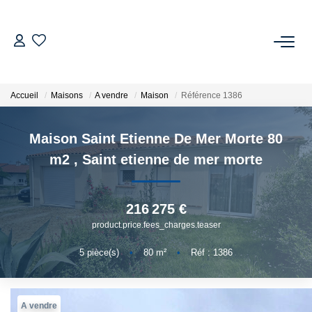
ACHETER
Accueil
Maisons
A vendre
Maison
Référence 1386
ESTIMER
Maison Saint Etienne De Mer Morte 80
NOTRE AGENCE
m2
,
Saint etienne de mer morte
Qui Sommes-Nous
Notre Équipe
216 275 €
product.price.fees_charges.teaser
Nous Rejoindre
5
pièce(s)
•
80
m²
•
Réf : 1386
CONTACT
A vendre