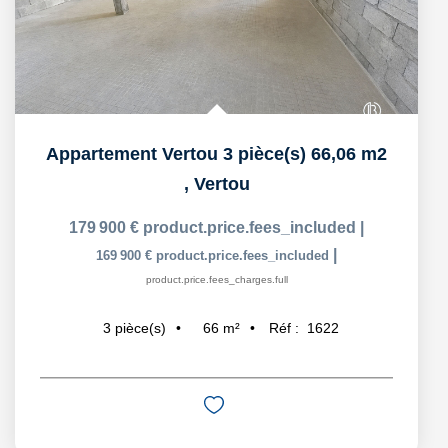
Appartement Vertou 3 pièce(s) 66,06 m2
,
Vertou
179 900 €
product.price.fees_included
|
|
169 900 €
product.price.fees_included
product.price.fees_charges.full
66
m²
Réf :
1622
3
pièce(s)