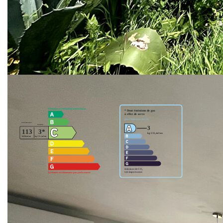
www.géorisque.gouv.fr
** €216 275
honoraires inclus
|
|
€205 000
hors honoraires
Honoraires : 5.50%
TTC à la charge de l'acquéreur
Nos honoraires
Nous contacter
Diagnostics énergétiques
Montant estimé des dépenses annuelles d'énergie pour un
usage standard entre 1000€ et 1200€. Pour la date de
référence 01/01/2021.