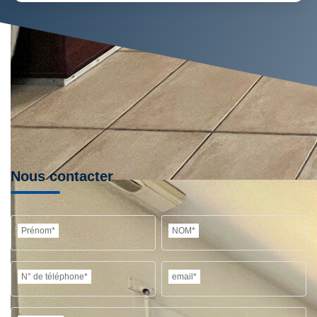
Nous contacter
Prénom*
NOM*
N° de téléphone*
email*