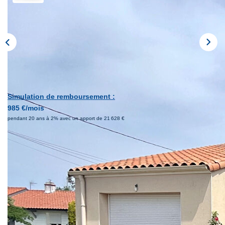
Simulation de remboursement :
985 €/mois
pendant 20 ans à 2% avec un apport de 21 628 €
Description
Réf : 1386
Maison 3 chambres - 80 m² habitables sur un terrain de 1
044 m²