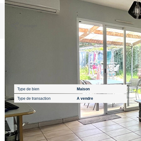
Imprimer
Partager
Calculer mon budget
Caractéristiques détaillées
Général
Type de bien
Maison
Type de transaction
A vendre
Localisation