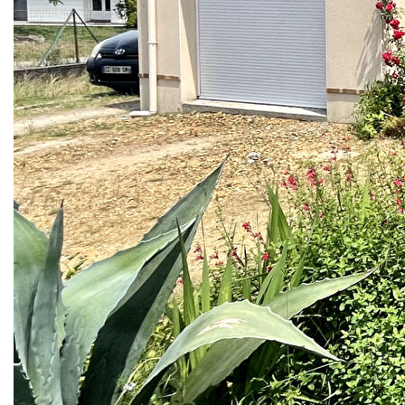
À deux pas du centre de Saint-Étienne-de-Mer-Morte,
venez découvrir cette charmante maison de plain-pied.
Elle se compose d'une agréable pièce de vie de 35 m² avec
cuisine ouverte, aménagée et équipée. Côté nuit, vous
trouverez trois chambres confortables allant de 11 à 12 m².
Le garage a été transformé en espace prêt à être aménagé,
avec baie vitrée à la place du portail d'origine, et comprend
une zone buanderie.
À l'extérieur, profitez d'une belle terrasse donnant sur un
grand jardin clos de 1 044 m².
Diagnostics en cours.
Les informations sur les risques auxquels ce bien est
exposé sont disponibles sur le site Géorisques: