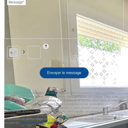
Message*
Envoyer le message
« Les informations recueillies sur ce formulaire sont enregistrées dans un fichier
informatisé par bardon immobilier pour gérer votre demande de contact. Elles sont
conservées pour la durée nécessaire à la gestion de la relation client dans le respect
des prescriptions légales applicables et sont destinées à nos conseillers
Conformément à la loi « informatique et libertés », vous pouvez exercer votre droit
d'accès aux données vous concernant et les faire rectifier en contactant bardon
immobilier contact@bardonimmobilier.fr. Nous vous informons de l'existence de la liste
d'opposition au démarchage téléphonique « Bloctel », sur laquelle vous pouvez vous
inscrire ici :
https://www.bloctel.gouv.fr/
»