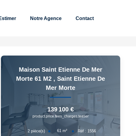
timer
Notre Agence
Contact
Maison Saint Etienne De Mer
Morte 61 M2
,
Saint Etienne De
Mer Morte
139 100 €
product.price.fees_charges.teaser
61
m²
2
pièce(s)
Réf :
1556