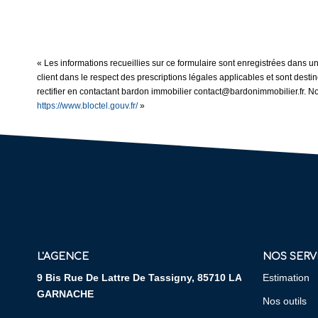
« Les informations recueillies sur ce formulaire sont enregistrées dans u
client dans le respect des prescriptions légales applicables et sont dest
rectifier en contactant bardon immobilier contact@bardonimmobilier.fr. No
https://www.bloctel.gouv.fr/
»
L'AGENCE
NOS SERV
9 Bis Rue De Lattre De Tassigny, 85710 LA
Estimation
GARNACHE
Nos outils